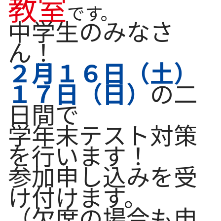
教室
です。
中学生のみなさ
ん！
２月１６日（土）
１７日（日）
の二
日間で
学年末テスト対策
を行います！
参加申し込みを受
け付けます。
（欠席の場合も申