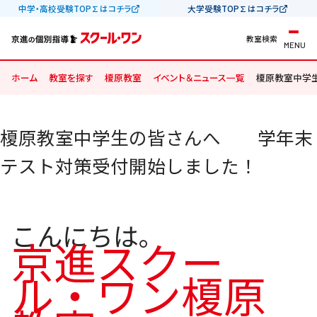
中学・高校受験TOP∑はコチラ
大学受験TOP∑はコチラ
教室検索
MENU
ホーム
教室を探す
榎原教室
イベント＆ニュース一覧
榎原教室中学
榎原教室中学生の皆さんへ 学年末
テスト対策受付開始しました！
こんにちは。
京進スクー
ル・ワン榎原