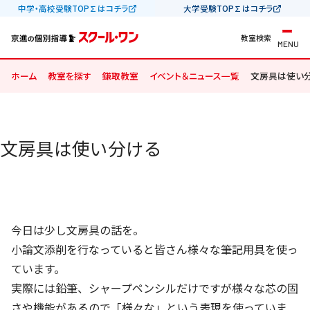
中学・高校受験TOP∑はコチラ
大学受験TOP∑はコチラ
教室検索
MENU
ホーム
教室を探す
鎌取教室
イベント＆ニュース一覧
文房具は使い
文房具は使い分ける
今日は少し文房具の話を。
小論文添削を行なっていると皆さん様々な筆記用具を使っ
ています。
実際には鉛筆、シャープペンシルだけですが様々な芯の固
さや機能があるので「様々な」という表現を使っていま