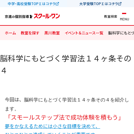
中学・高校受験TOP∑はコチラ
大学受験TOP∑はコチラ
教室検索
MENU
ホーム
教室を探す
黒川教室
イベント＆ニュース一覧
脳科学にもとづ
脳科学にもとづく学習法１４ヶ条その
４
今回は、
脳科学にもとづく学習法１４ヶ条その４を紹介し
ます。
「スモールステップ法で成功体験を積もう」
夢をかなえるためには小さな目標を決めて、