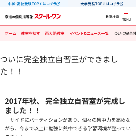
中学・高校受験TOP∑はコチラ
大学受験TOP∑はコチラ
教室検索
MENU
ホーム
教室を探す
西大路教室
イベント＆ニュース一覧
ついに完全独
ついに完全独立自習室ができまし
た！！
2017年秋、 完全独立自習室が完成し
ました！！
サイドにパーティションがあり、個々の集中力を高めな
がら、今まで以上に勉強に熱中できる学習環境が整ってい